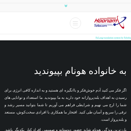
FaLang translation system by Faboba
به خانواده هونام بپیوندید
اگر فکر می کنید آدم خوش‌فکر و باانگیزه ای هستید و به اندازه کافی انرژی برای
رسیدن به اهداف بلندپروازانه خود دارید به ما بپیوندید. ما استعداد و توانایی های
شما را ارج می نهیم و شرایطی فراهم می آوریم تا شما بتوانید مسیر رشد و
ترقی را سریع و آسان طی کنید. افتخار ما همکاری با افرادی سخت‌کوش، مستعد
و بلندپرواز است.
بارزترین ویژگی هونام شاید حضور دوستانه و صمیمی افراد کنار یکدیگر باشد.