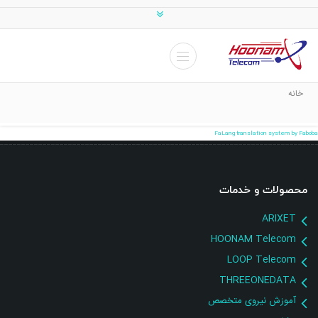
خانه
FaLang translation system by Faboba
محصولات و خدمات
ARIXET
HOONAM Telecom
LOOP Telecom
THREEONEDATA
آموزش نیروی متخصص